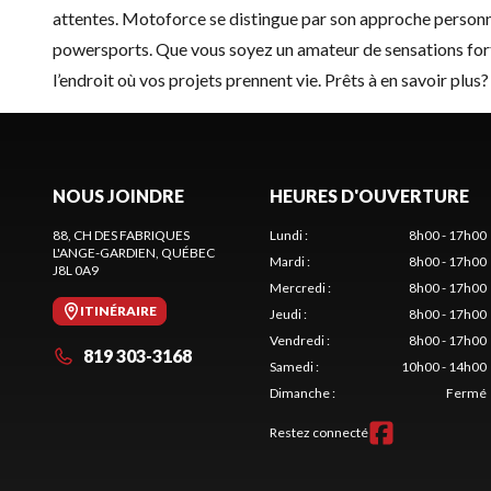
attentes. Motoforce se distingue par son approche personna
powersports. Que vous soyez un amateur de sensations fort
l’endroit où vos projets prennent vie. Prêts à en savoir plus
NOUS JOINDRE
HEURES D'OUVERTURE
88, CH DES FABRIQUES
Lundi
:
8h00 - 17h00
L'ANGE-GARDIEN
, QUÉBEC
Mardi
:
8h00 - 17h00
J8L 0A9
Mercredi
:
8h00 - 17h00
ITINÉRAIRE
Jeudi
:
8h00 - 17h00
Vendredi
:
8h00 - 17h00
819 303-3168
Samedi
:
10h00 - 14h00
Dimanche
:
Fermé
Restez connecté