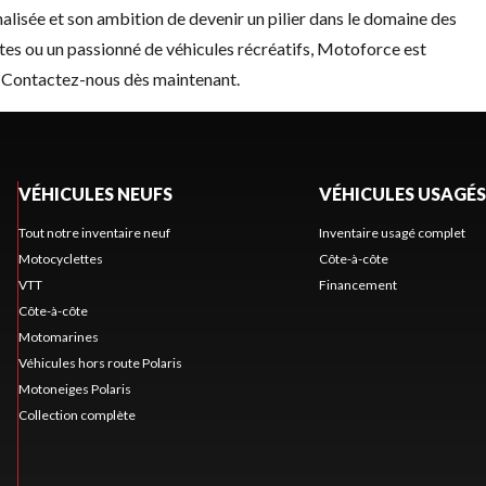
lisée et son ambition de devenir un pilier dans le domaine des
es ou un passionné de véhicules récréatifs, Motoforce est
?
Contactez-nous
dès maintenant.
VÉHICULES NEUFS
VÉHICULES USAGÉS
Tout notre inventaire neuf
Inventaire usagé complet
Motocyclettes
Côte-à-côte
VTT
Financement
Côte-à-côte
Motomarines
Véhicules hors route Polaris
Motoneiges Polaris
Collection complète