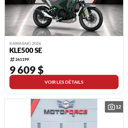
KAWASAKI 2026
KLE500 SE
261199
9 609 $
VOIR LES DÉTAILS
12