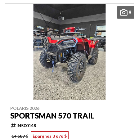
9
POLARIS 2026
SPORTSMAN 570 TRAIL
INS00148
14 589 $
Épargnez 3 676 $