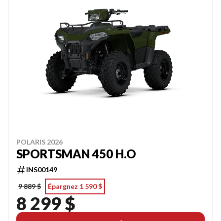
POLARIS 2026
SPORTSMAN 450 H.O
INS00149
9 889 $
Épargnez 1 590 $
8 299 $