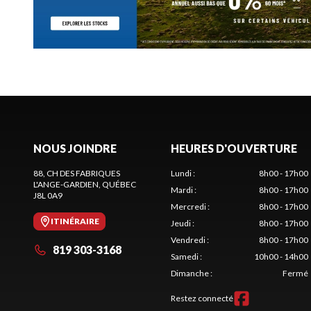
NOUS JOINDRE
HEURES D'OUVERTURE
88, CH DES FABRIQUES
Lundi
:
8h00 - 17h00
L'ANGE-GARDIEN
, QUÉBEC
Mardi
:
8h00 - 17h00
J8L 0A9
Mercredi
:
8h00 - 17h00
ITINÉRAIRE
Jeudi
:
8h00 - 17h00
Vendredi
:
8h00 - 17h00
819 303-3168
Samedi
:
10h00 - 14h00
Dimanche
:
Fermé
Restez connecté