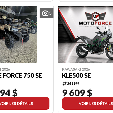
5
 2026
KAWASAKI 2026
 FORCE 750 SE
KLE500 SE
261199
94 $
9 609 $
VOIR LES DÉTAILS
VOIR LES DÉTAILS