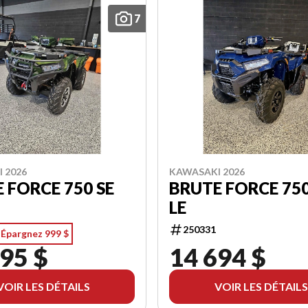
7
 2026
KAWASAKI 2026
 FORCE 750 SE
BRUTE FORCE 750
LE
250331
Épargnez 999 $
95 $
14 694 $
VOIR LES DÉTAILS
VOIR LES DÉTAILS