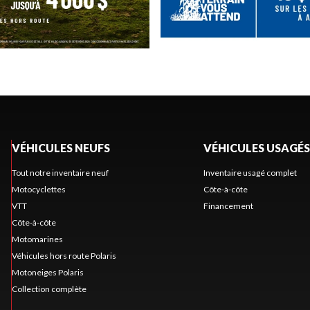
VÉHICULES NEUFS
VÉHICULES USAGÉS
Tout notre inventaire neuf
Inventaire usagé complet
Motocyclettes
Côte-à-côte
VTT
Financement
Côte-à-côte
Motomarines
Véhicules hors route Polaris
Motoneiges Polaris
Collection complète