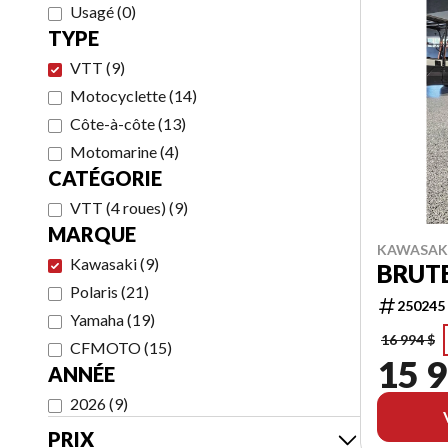
Usagé
(
0
)
TYPE
VTT
(
9
)
Motocyclette
(
14
)
Côte-à-côte
(
13
)
Motomarine
(
4
)
CATÉGORIE
VTT (4 roues)
(
9
)
MARQUE
KAWASAKI
Kawasaki
(
9
)
BRUTE
Polaris
(
21
)
250245
Yamaha
(
19
)
16 994 $
CFMOTO
(
15
)
15 9
ANNÉE
2026
(
9
)
PRIX