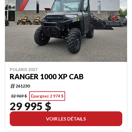
POLARIS 2027
RANGER 1000 XP CAB
261230
32 969 $
Épargnez 2 974 $
29 995 $
VOIR LES DÉTAILS