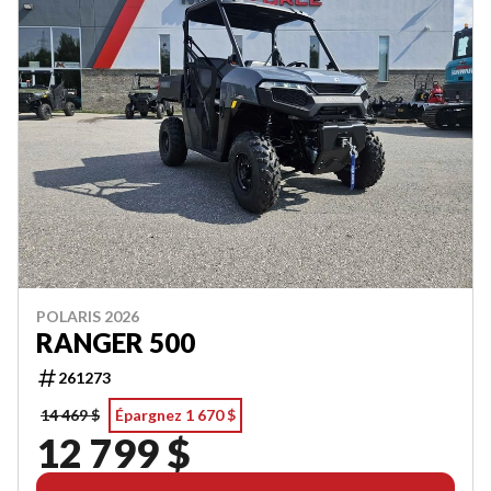
POLARIS 2026
RANGER 500
261273
14 469 $
Épargnez 1 670 $
12 799 $