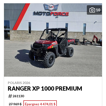
10
POLARIS 2026
RANGER XP 1000 PREMIUM
261130
27 969 $
Épargnez 4 474,01 $