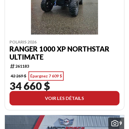
POLARIS 2026
RANGER 1000 XP NORTHSTAR
ULTIMATE
261183
42 269 $
Épargnez 7 609 $
34 660 $
VOIR LES DÉTAILS
9