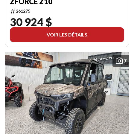
ZFORCE Z10
261275
30 924 $
VOIR LES DÉTAILS
7