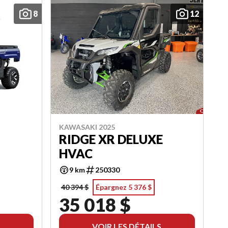
8
12
KAWASAKI 2025
RIDGE XR DELUXE
HVAC
9 km
250330
40 394 $
Épargnez 5 376 $
35 018 $
VOIR LES DÉTAILS