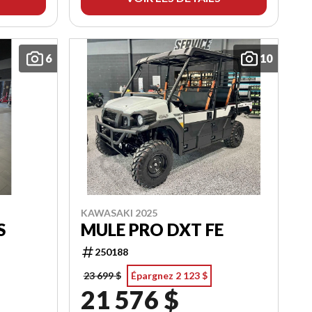
6
10
KAWASAKI 2025
S
MULE PRO DXT FE
250188
23 699 $
Épargnez 2 123 $
21 576 $