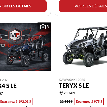
VOIR LES DÉTAILS
VOIR LES DÉTAILS
3
KAWASAKI 2025
 2025
TERYX S LE
4 S LE
250282
67
Épargnez 3 192,01 $
22 644 $
Épargnez 2 975 $