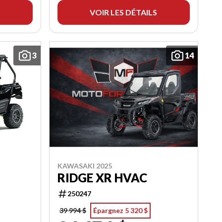
VOIR LES DÉTAILS
3
14
KAWASAKI 2025
RIDGE XR HVAC
250247
39 994 $
Épargnez 5 320 $