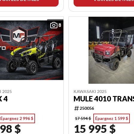
8
 2025
KAWASAKI 2025
 4
MULE 4010 TRAN
250056
Épargnez 2 996 $
17 594 $
Épargnez 1 599 $
98 $
15 995 $