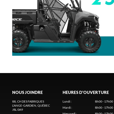
NOUS JOINDRE
HEURES D'OUVERTURE
88, CH DES FABRIQUES
Lundi
:
8h00 - 17h00
L'ANGE-GARDIEN
, QUÉBEC
Mardi
:
8h00 - 17h00
J8L 0A9
Mercredi
:
8h00 - 17h00