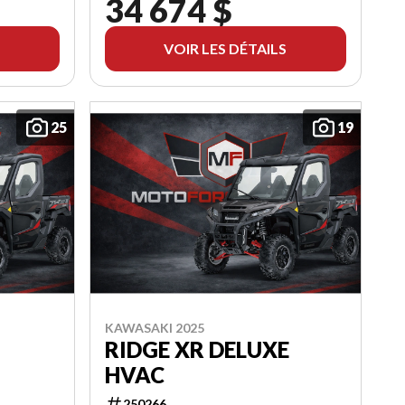
34 674 $
VOIR LES DÉTAILS
25
19
KAWASAKI 2025
RIDGE XR DELUXE
HVAC
250266