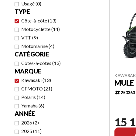
Usagé
(
0
)
TYPE
Côte-à-côte
(
13
)
Motocyclette
(
14
)
VTT
(
9
)
Motomarine
(
4
)
CATÉGORIE
Côtes-à-côtes
(
13
)
MARQUE
KAWASAKI
Kawasaki
(
13
)
MULE 
CFMOTO
(
21
)
250363
Polaris
(
14
)
Yamaha
(
6
)
ANNÉE
15 1
2026
(
2
)
2025
(
11
)