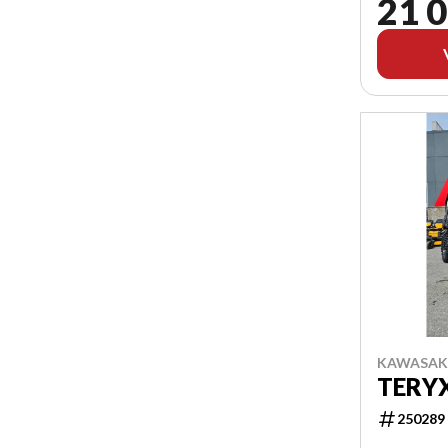
21 0
KAWASAKI
TERYX
250289