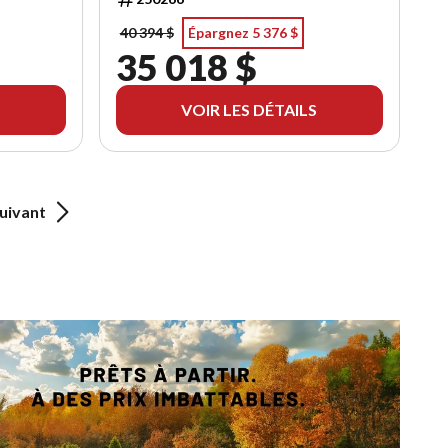
40 394 $
Épargnez 5 376 $
35 018 $
VOIR LES DÉTAILS
uivant