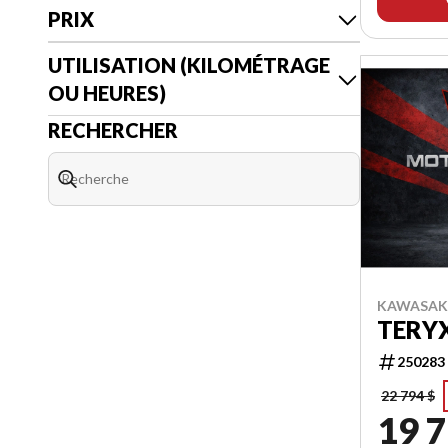
PRIX
UTILISATION (KILOMÉTRAGE
OU HEURES)
RECHERCHER
KAWASAKI
TERYX
250283
22 794 $
19 7