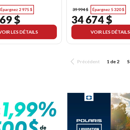
Épargnez 2 975 $
39 994 $
Épargnez 5 320 $
69 $
34 674 $
VOIR LES DÉTAILS
VOIR LES DÉTAILS
Précédent
1 de 2
S