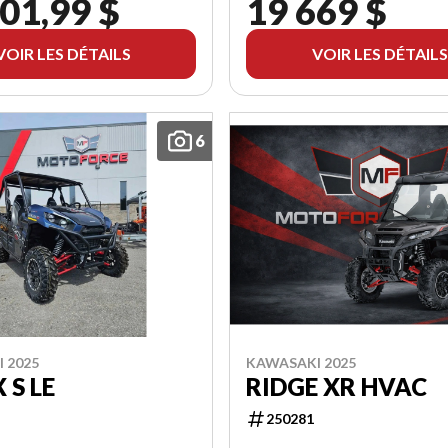
01,99 $
19 669 $
VOIR LES DÉTAILS
VOIR LES DÉTAILS
6
 2025
KAWASAKI 2025
 S LE
RIDGE XR HVAC
250281