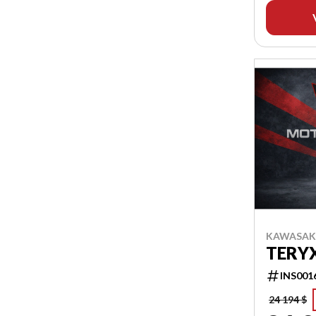
KAWASAKI
TERYX
INS001
24 194 $