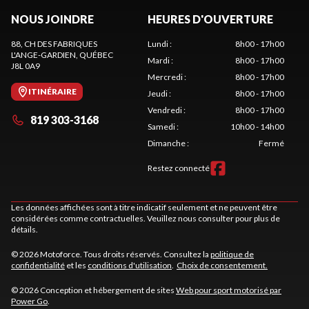
NOUS JOINDRE
HEURES D'OUVERTURE
88, CH DES FABRIQUES
Lundi
:
8h00 - 17h00
L'ANGE-GARDIEN
, QUÉBEC
Mardi
:
8h00 - 17h00
J8L 0A9
Mercredi
:
8h00 - 17h00
ITINÉRAIRE
Jeudi
:
8h00 - 17h00
Vendredi
:
8h00 - 17h00
819 303-3168
Samedi
:
10h00 - 14h00
Dimanche
:
Fermé
Restez connecté
Les données affichées sont à titre indicatif seulement et ne peuvent être
considérées comme contractuelles. Veuillez nous consulter pour plus de
détails.
© 2026 Motoforce. Tous droits réservés. Consultez la
politique de
confidentialité
et les
conditions d'utilisation
.
Choix de consentement.
© 2026 Conception et hébergement de sites
Web pour sport motorisé par
Power Go
.