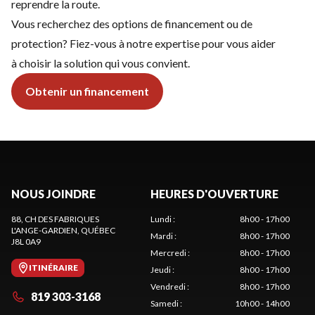
reprendre la route.
Vous recherchez des options de financement ou de
protection? Fiez-vous à notre expertise pour vous aider
à choisir la solution qui vous convient.
Obtenir un financement
NOUS JOINDRE
HEURES D'OUVERTURE
88, CH DES FABRIQUES
Lundi
:
8h00 - 17h00
L'ANGE-GARDIEN
, QUÉBEC
Mardi
:
8h00 - 17h00
J8L 0A9
Mercredi
:
8h00 - 17h00
ITINÉRAIRE
Jeudi
:
8h00 - 17h00
Vendredi
:
8h00 - 17h00
819 303-3168
Samedi
:
10h00 - 14h00