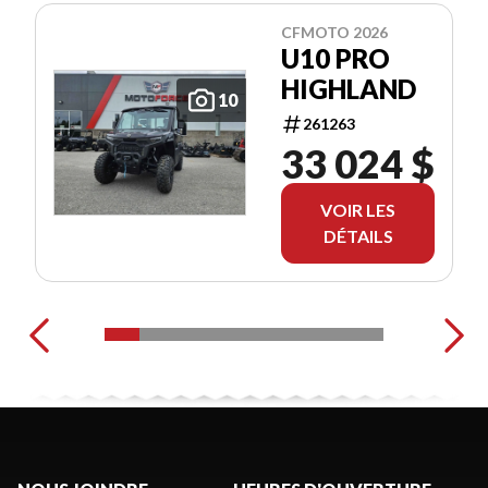
CFMOTO 2026
U10 PRO
HIGHLAND
10
261263
33 024 $
VOIR LES
DÉTAILS