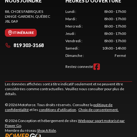
NOUS JOINDRE
HEURES D'OUVERTURE
88, CH DES FABRIQUES
Lundi
:
8h00 - 17h00
L'ANGE-GARDIEN
, QUÉBEC
Mardi
:
8h00 - 17h00
J8L 0A9
Mercredi
:
8h00 - 17h00
ITINÉRAIRE
Jeudi
:
8h00 - 17h00
Vendredi
:
8h00 - 17h00
819 303-3168
Samedi
:
10h00 - 14h00
Dimanche
:
Fermé
Restez connecté
Les données affichées sont à titre indicatif seulement et ne peuvent être
considérées comme contractuelles. Veuillez nous consulter pour plus de
détails.
© 2026 Motoforce. Tous droits réservés. Consultez la
politique de
confidentialité
et les
conditions d'utilisation
.
Choix de consentement.
© 2026 Conception et hébergement de sites
Web pour sport motorisé par
Power Go
.
Membre du réseau
Shop A Ride
.