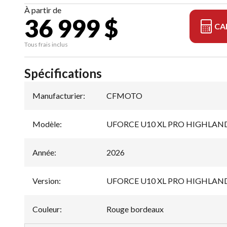
À partir de
36 999 $
CA
Tous frais inclus
Spécifications
Manufacturier
:
CFMOTO
Modèle
:
UFORCE U10 XL PRO HIGHLAN
Année
:
2026
Version
:
UFORCE U10 XL PRO HIGHLAND 
Couleur
:
Rouge bordeaux