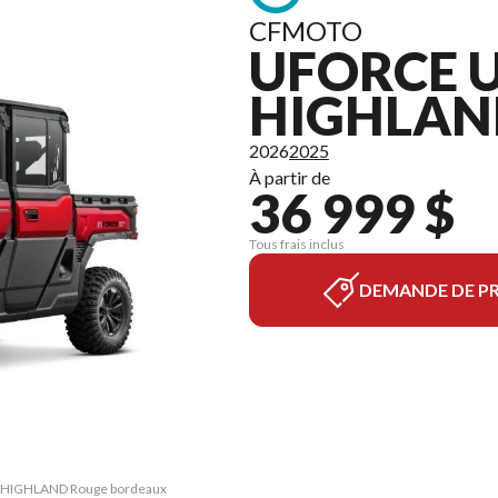
CFMOTO
UFORCE U
HIGHLAN
2026
2025
À partir de
36 999 $
Tous frais inclus
DEMANDE DE PR
RO HIGHLAND Rouge bordeaux