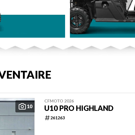
VENTAIRE
CFMOTO 2026
10
U10 PRO HIGHLAND
261263