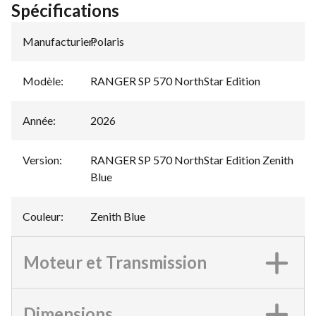
Spécifications
Manufacturier
Polaris
:
Modèle
:
RANGER SP 570 NorthStar Edition
Année
:
2026
Version
:
RANGER SP 570 NorthStar Edition Zenith
Blue
Couleur
:
Zenith Blue
Moteur et Transmission
Dimensions