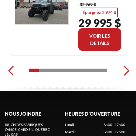
32 969 $
Épargnez 2 974 $
29 995 $
VOIR LES
DÉTAILS
NOUS JOINDRE
HEURES D'OUVERTURE
88, CH DES FABRIQUES
Lundi
:
8h00 - 17h00
L'ANGE-GARDIEN
, QUÉBEC
Mardi
:
8h00 - 17h00
J8L 0A9