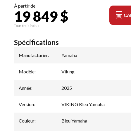
À partir de
19 849 $
CA
Tous frais inclus
Spécifications
Manufacturier
:
Yamaha
Modèle
:
Viking
Année
:
2025
Version
:
VIKING Bleu Yamaha
Couleur
:
Bleu Yamaha