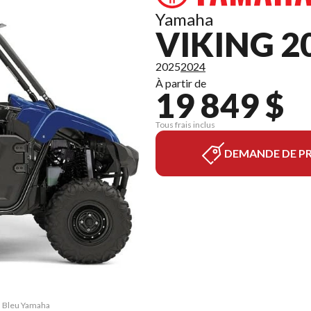
Yamaha
VIKING 2
2025
2024
À partir de
19 849 $
Tous frais inclus
DEMANDE DE PR
NG Bleu Yamaha