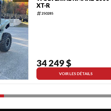
XT-R
250285
34 249 $
VOIR LES DÉTAILS