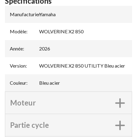
Spécifications
Manufacturier
Yamaha
:
Modèle
:
WOLVERINE X2 850
Année
:
2026
Version
:
WOLVERINE X2 850 UTILITY Bleu acier
Couleur
:
Bleu acier
Moteur
Partie cycle