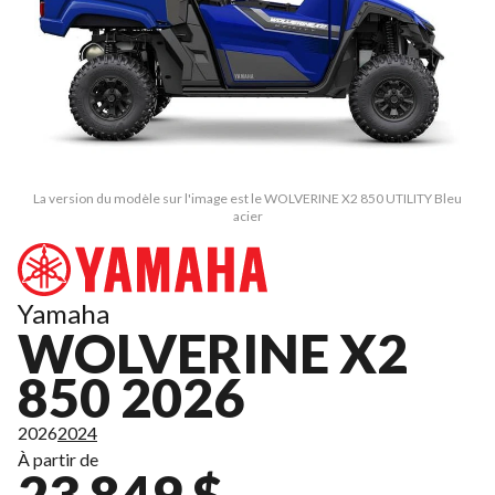
La version du modèle sur l'image est le WOLVERINE X2 850 UTILITY Bleu
acier
Yamaha
WOLVERINE X2
850 2026
2026
2024
À partir de
23 849 $