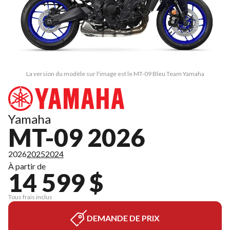
La version du modèle sur l'image est le MT-09 Bleu Team Yamaha
Yamaha
MT-09 2026
2026
2025
2024
À partir de
14 599 $
Tous frais inclus
DEMANDE DE PRIX