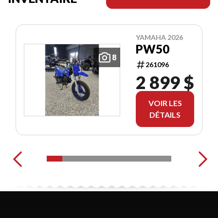
YAMAHA 2026
PW50
8
261096
2 899 $
VOIR LES
DÉTAILS