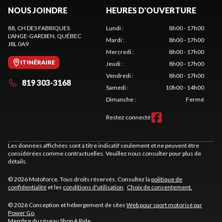
NOUS JOINDRE
HEURES D'OUVERTURE
88, CH DES FABRIQUES
Lundi
:
8h00 - 17h00
L'ANGE-GARDIEN
, QUÉBEC
Mardi
:
8h00 - 17h00
J8L 0A9
Mercredi
:
8h00 - 17h00
ITINÉRAIRE
Jeudi
:
8h00 - 17h00
Vendredi
:
8h00 - 17h00
819 303-3168
Samedi
:
10h00 - 14h00
Dimanche
:
Fermé
Restez connecté
Les données affichées sont à titre indicatif seulement et ne peuvent être
considérées comme contractuelles. Veuillez nous consulter pour plus de
détails.
© 2026 Motoforce. Tous droits réservés. Consultez la
politique de
confidentialité
et les
conditions d'utilisation
.
Choix de consentement.
© 2026 Conception et hébergement de sites
Web pour sport motorisé par
Power Go
.
Membre du réseau
Shop A Ride
.