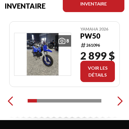
INVENTAIRE
INVENTAIRE
YAMAHA 2026
PW50
8
261096
2 899 $
VOIR LES
DÉTAILS