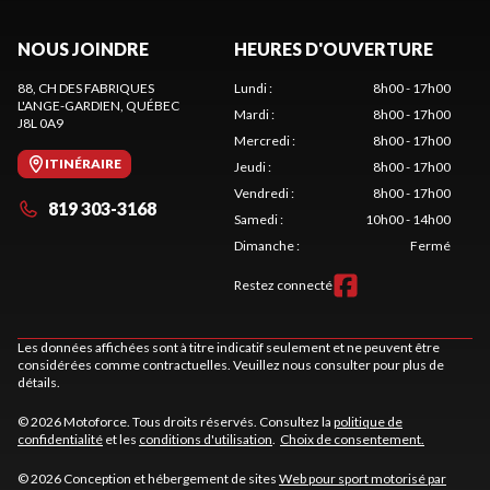
NOUS JOINDRE
HEURES D'OUVERTURE
88, CH DES FABRIQUES
Lundi
:
8h00 - 17h00
L'ANGE-GARDIEN
, QUÉBEC
Mardi
:
8h00 - 17h00
J8L 0A9
Mercredi
:
8h00 - 17h00
ITINÉRAIRE
Jeudi
:
8h00 - 17h00
Vendredi
:
8h00 - 17h00
819 303-3168
Samedi
:
10h00 - 14h00
Dimanche
:
Fermé
Restez connecté
Les données affichées sont à titre indicatif seulement et ne peuvent être
considérées comme contractuelles. Veuillez nous consulter pour plus de
détails.
© 2026 Motoforce. Tous droits réservés. Consultez la
politique de
confidentialité
et les
conditions d'utilisation
.
Choix de consentement.
© 2026 Conception et hébergement de sites
Web pour sport motorisé par