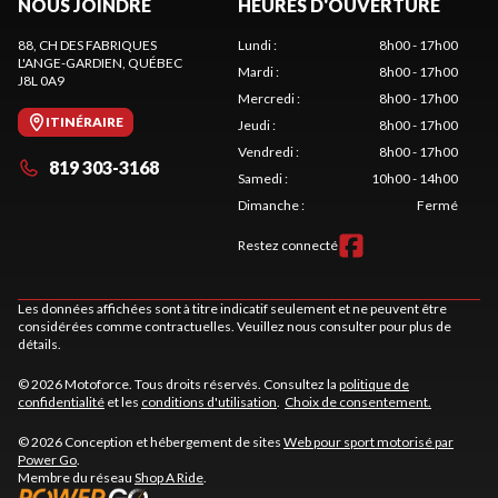
NOUS JOINDRE
HEURES D'OUVERTURE
88, CH DES FABRIQUES
Lundi
:
8h00 - 17h00
L'ANGE-GARDIEN
, QUÉBEC
Mardi
:
8h00 - 17h00
J8L 0A9
Mercredi
:
8h00 - 17h00
ITINÉRAIRE
Jeudi
:
8h00 - 17h00
Vendredi
:
8h00 - 17h00
819 303-3168
Samedi
:
10h00 - 14h00
Dimanche
:
Fermé
Restez connecté
Les données affichées sont à titre indicatif seulement et ne peuvent être
considérées comme contractuelles. Veuillez nous consulter pour plus de
détails.
© 2026 Motoforce. Tous droits réservés. Consultez la
politique de
confidentialité
et les
conditions d'utilisation
.
Choix de consentement.
© 2026 Conception et hébergement de sites
Web pour sport motorisé par
Power Go
.
Membre du réseau
Shop A Ride
.