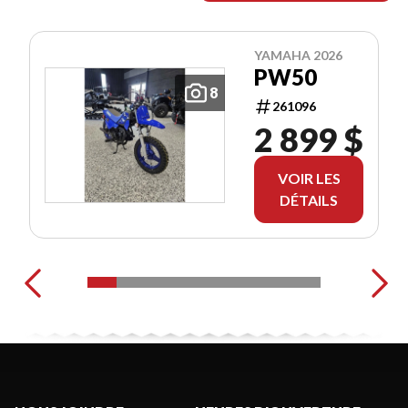
YAMAHA 2026
PW50
8
261096
2 899 $
VOIR LES
DÉTAILS