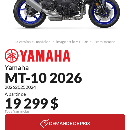
La version du modèle sur l'image est le MT-10 Bleu Team Yamaha
Yamaha
MT-10 2026
2026
2025
2024
À partir de
19 299 $
Tous frais inclus
DEMANDE DE PRIX