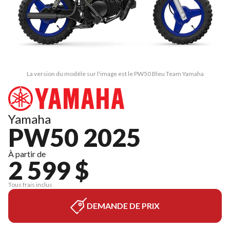
La version du modèle sur l'image est le PW50 Bleu Team Yamaha
Yamaha
PW50 2025
À partir de
2 599 $
Tous frais inclus
DEMANDE DE PRIX