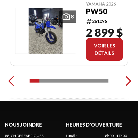
YAMAHA 2026
PW50
8
261096
2 899 $
VOIR LES
DÉTAILS
NOUS JOINDRE
HEURES D'OUVERTURE
88, CH DES FABRIQUES
Lundi
:
8h00 - 17h00