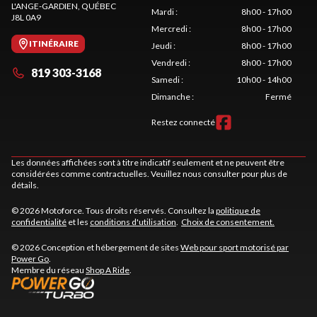
L'ANGE-GARDIEN
, QUÉBEC
Mardi
:
8h00 - 17h00
J8L 0A9
Mercredi
:
8h00 - 17h00
ITINÉRAIRE
Jeudi
:
8h00 - 17h00
Vendredi
:
8h00 - 17h00
819 303-3168
Samedi
:
10h00 - 14h00
Dimanche
:
Fermé
Restez connecté
Les données affichées sont à titre indicatif seulement et ne peuvent être
considérées comme contractuelles. Veuillez nous consulter pour plus de
détails.
© 2026 Motoforce. Tous droits réservés. Consultez la
politique de
confidentialité
et les
conditions d'utilisation
.
Choix de consentement.
© 2026 Conception et hébergement de sites
Web pour sport motorisé par
Power Go
.
Membre du réseau
Shop A Ride
.