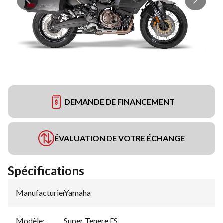
DEMANDE DE FINANCEMENT
ÉVALUATION DE VOTRE ÉCHANGE
Spécifications
Manufacturier
Yamaha
:
Modèle
:
Super Tenere ES