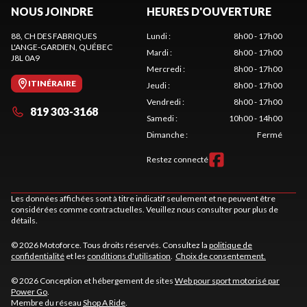
NOUS JOINDRE
HEURES D'OUVERTURE
88, CH DES FABRIQUES
Lundi
:
8h00 - 17h00
L'ANGE-GARDIEN
, QUÉBEC
Mardi
:
8h00 - 17h00
J8L 0A9
Mercredi
:
8h00 - 17h00
ITINÉRAIRE
Jeudi
:
8h00 - 17h00
Vendredi
:
8h00 - 17h00
819 303-3168
Samedi
:
10h00 - 14h00
Dimanche
:
Fermé
Restez connecté
Les données affichées sont à titre indicatif seulement et ne peuvent être
considérées comme contractuelles. Veuillez nous consulter pour plus de
détails.
© 2026 Motoforce. Tous droits réservés. Consultez la
politique de
confidentialité
et les
conditions d'utilisation
.
Choix de consentement.
© 2026 Conception et hébergement de sites
Web pour sport motorisé par
Power Go
.
Membre du réseau
Shop A Ride
.