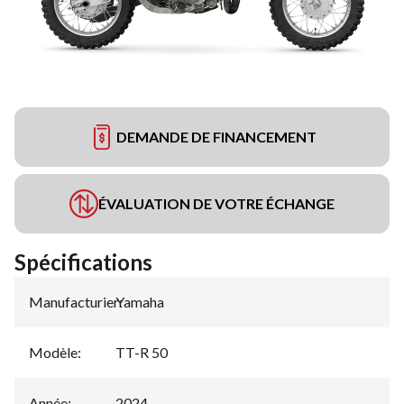
DEMANDE DE FINANCEMENT
ÉVALUATION DE VOTRE ÉCHANGE
Spécifications
Manufacturier
Yamaha
:
Modèle
:
TT-R 50
Année
:
2024