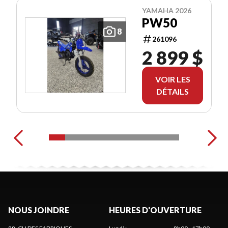
YAMAHA 2026
PW50
8
261096
2 899 $
VOIR LES
DÉTAILS
NOUS JOINDRE
HEURES D'OUVERTURE