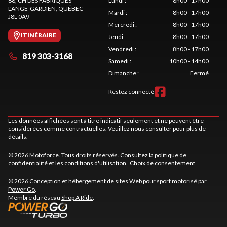
88, CH DES FABRIQUES
Lundi
:
8h00 - 17h00
L'ANGE-GARDIEN
, QUÉBEC
Mardi
:
8h00 - 17h00
J8L 0A9
Mercredi
:
8h00 - 17h00
ITINÉRAIRE
Jeudi
:
8h00 - 17h00
Vendredi
:
8h00 - 17h00
819 303-3168
Samedi
:
10h00 - 14h00
Dimanche
:
Fermé
Restez connecté
Les données affichées sont à titre indicatif seulement et ne peuvent être
considérées comme contractuelles. Veuillez nous consulter pour plus de
détails.
© 2026 Motoforce. Tous droits réservés. Consultez la
politique de
confidentialité
et les
conditions d'utilisation
.
Choix de consentement.
© 2026 Conception et hébergement de sites
Web pour sport motorisé par
Power Go
.
Membre du réseau
Shop A Ride
.