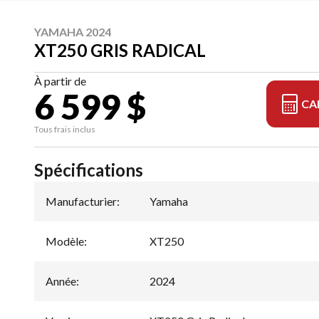
YAMAHA 2024
XT250 GRIS RADICAL
À partir de
6 599 $
CA
Tous frais inclus
Spécifications
Manufacturier
:
Yamaha
Modèle
:
XT250
Année
:
2024