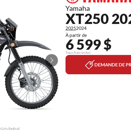
Yamaha
XT250 20
2025
2024
À partir de
6 599 $
Tous frais inclus
DEMANDE DE PR
 Gris Radical
La version d