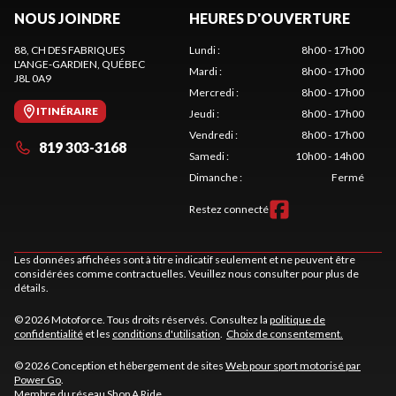
NOUS JOINDRE
HEURES D'OUVERTURE
88, CH DES FABRIQUES
Lundi
:
8h00 - 17h00
L'ANGE-GARDIEN
, QUÉBEC
Mardi
:
8h00 - 17h00
J8L 0A9
Mercredi
:
8h00 - 17h00
ITINÉRAIRE
Jeudi
:
8h00 - 17h00
Vendredi
:
8h00 - 17h00
819 303-3168
Samedi
:
10h00 - 14h00
Dimanche
:
Fermé
Restez connecté
Les données affichées sont à titre indicatif seulement et ne peuvent être
considérées comme contractuelles. Veuillez nous consulter pour plus de
détails.
© 2026 Motoforce. Tous droits réservés. Consultez la
politique de
confidentialité
et les
conditions d'utilisation
.
Choix de consentement.
© 2026 Conception et hébergement de sites
Web pour sport motorisé par
Power Go
.
Membre du réseau
Shop A Ride
.