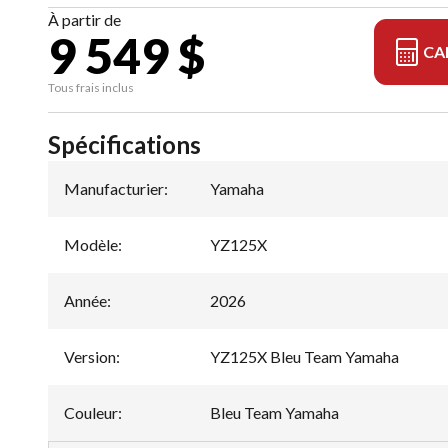
À partir de
9 549 $
CA
Tous frais inclus
Spécifications
Manufacturier
:
Yamaha
Modèle
:
YZ125X
Année
:
2026
Version
:
YZ125X Bleu Team Yamaha
Couleur
:
Bleu Team Yamaha