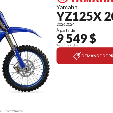
Yamaha
YZ125X 2
2026
2024
À partir de
9 549 $
Tous frais inclus
DEMANDE DE PR
Bleu Team Yamaha