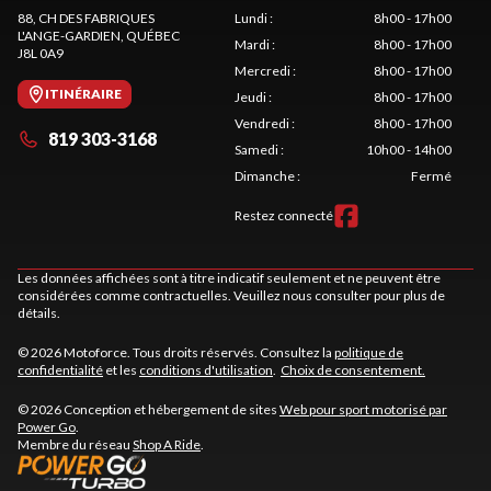
88, CH DES FABRIQUES
Lundi
:
8h00 - 17h00
L'ANGE-GARDIEN
, QUÉBEC
Mardi
:
8h00 - 17h00
J8L 0A9
Mercredi
:
8h00 - 17h00
ITINÉRAIRE
Jeudi
:
8h00 - 17h00
Vendredi
:
8h00 - 17h00
819 303-3168
Samedi
:
10h00 - 14h00
Dimanche
:
Fermé
Restez connecté
Les données affichées sont à titre indicatif seulement et ne peuvent être
considérées comme contractuelles. Veuillez nous consulter pour plus de
détails.
© 2026 Motoforce. Tous droits réservés. Consultez la
politique de
confidentialité
et les
conditions d'utilisation
.
Choix de consentement.
© 2026 Conception et hébergement de sites
Web pour sport motorisé par
Power Go
.
Membre du réseau
Shop A Ride
.