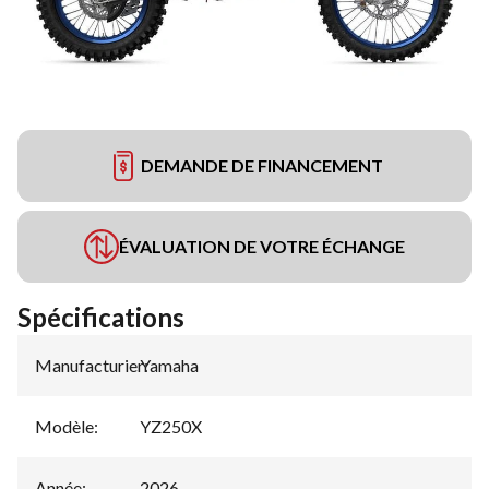
DEMANDE DE FINANCEMENT
ÉVALUATION DE VOTRE ÉCHANGE
Spécifications
Manufacturier
Yamaha
:
Modèle
:
YZ250X
Année
:
2026