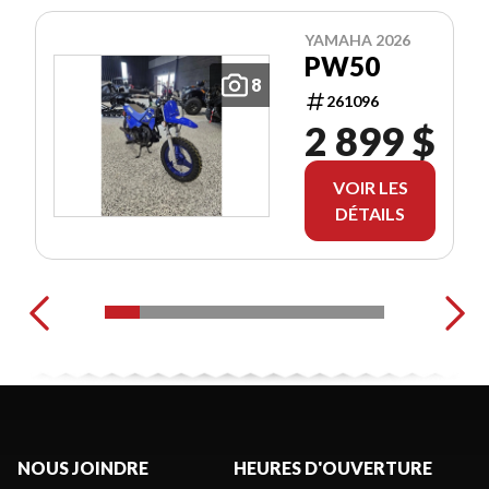
YAMAHA 2026
PW50
8
261096
2 899 $
VOIR LES
DÉTAILS
NOUS JOINDRE
HEURES D'OUVERTURE