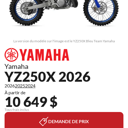
La version du modèle sur l'image est le YZ250X Bleu Team Yamaha
Yamaha
YZ250X 2026
2026
2025
2024
À partir de
10 649 $
Tous frais inclus
DEMANDE DE PRIX