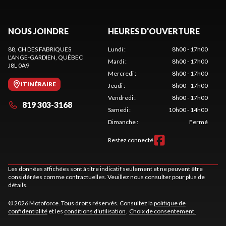
NOUS JOINDRE
HEURES D'OUVERTURE
88, CH DES FABRIQUES
Lundi
:
8h00 - 17h00
L'ANGE-GARDIEN
, QUÉBEC
Mardi
:
8h00 - 17h00
J8L 0A9
Mercredi
:
8h00 - 17h00
ITINÉRAIRE
Jeudi
:
8h00 - 17h00
Vendredi
:
8h00 - 17h00
819 303-3168
Samedi
:
10h00 - 14h00
Dimanche
:
Fermé
Restez connecté
Les données affichées sont à titre indicatif seulement et ne peuvent être
considérées comme contractuelles. Veuillez nous consulter pour plus de
détails.
© 2026 Motoforce. Tous droits réservés. Consultez la
politique de
confidentialité
et les
conditions d'utilisation
.
Choix de consentement.