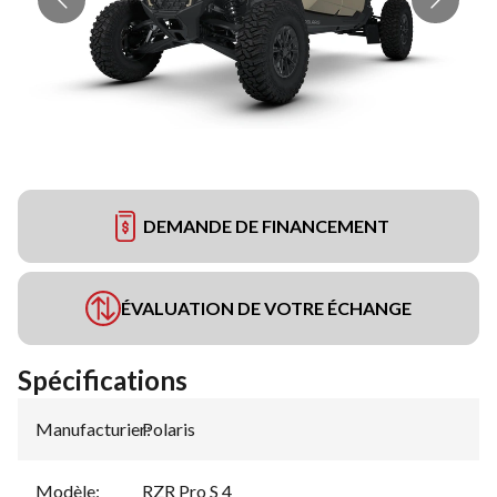
DEMANDE DE FINANCEMENT
ÉVALUATION DE VOTRE ÉCHANGE
Spécifications
Manufacturier
Polaris
:
Modèle
:
RZR Pro S 4