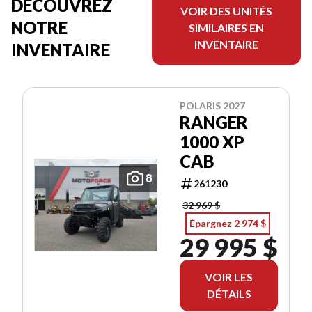
DÉCOUVREZ
VOIR DES UNITÉS
NOTRE
SIMILAIRES EN
INVENTAIRE
INVENTAIRE
POLARIS 2027
RANGER
1000 XP
CAB
8
261230
32 969 $
Épargnez 2 974 $
29 995 $
VOIR LES
DÉTAILS