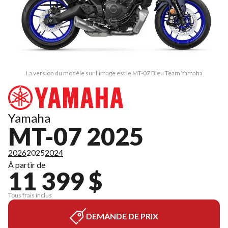
La version du modèle sur l'image est le MT-07 Bleu Team Yamaha
Yamaha
MT-07 2025
2026
2025
2024
À partir de
11 399 $
Tous frais inclus
DEMANDE DE PRIX