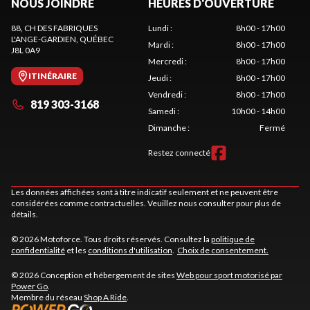
NOUS JOINDRE
HEURES D'OUVERTURE
88, CH DES FABRIQUES
Lundi
:
8h00 - 17h00
L'ANGE-GARDIEN
, QUÉBEC
Mardi
:
8h00 - 17h00
J8L 0A9
Mercredi
:
8h00 - 17h00
ITINÉRAIRE
Jeudi
:
8h00 - 17h00
Vendredi
:
8h00 - 17h00
819 303-3168
Samedi
:
10h00 - 14h00
Dimanche
:
Fermé
Restez connecté
Les données affichées sont à titre indicatif seulement et ne peuvent être
considérées comme contractuelles. Veuillez nous consulter pour plus de
détails.
© 2026 Motoforce. Tous droits réservés. Consultez la
politique de
confidentialité
et les
conditions d'utilisation
.
Choix de consentement.
© 2026 Conception et hébergement de sites
Web pour sport motorisé par
Power Go
.
Membre du réseau
Shop A Ride
.