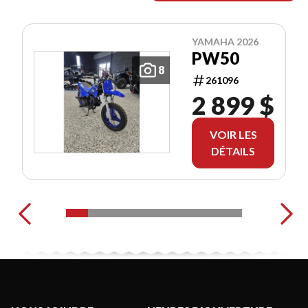
YAMAHA 2026
PW50
8
261096
2 899 $
VOIR LES
DÉTAILS