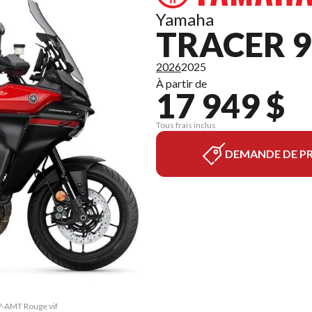
Yamaha
TRACER 9
2026
2025
À partir de
17 949 $
Tous frais inclus
DEMANDE DE PR
 Y-AMT Rouge vif