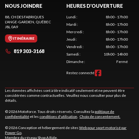
NOUS JOINDRE
HEURES D'OUVERTURE
88, CH DES FABRIQUES
Lundi
:
8h00 - 17h00
L'ANGE-GARDIEN
, QUÉBEC
Mardi
:
8h00 - 17h00
J8L 0A9
Mercredi
:
8h00 - 17h00
ITINÉRAIRE
Jeudi
:
8h00 - 17h00
Vendredi
:
8h00 - 17h00
819 303-3168
Samedi
:
10h00 - 14h00
Dimanche
:
Fermé
Restez connecté
Les données affichées sont à titre indicatif seulement et ne peuvent être
considérées comme contractuelles. Veuillez nous consulter pour plus de
détails.
© 2026 Motoforce. Tous droits réservés. Consultez la
politique de
confidentialité
et les
conditions d'utilisation
.
Choix de consentement.
© 2026 Conception et hébergement de sites
Web pour sport motorisé par
Power Go
.
Membre du réseau
Shop A Ride
.