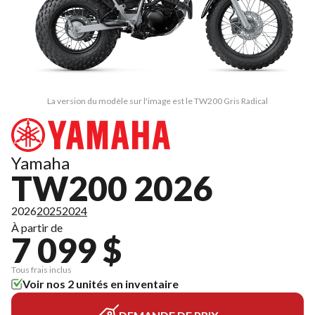
La version du modèle sur l'image est le TW200 Gris Radical
Yamaha
TW200 2026
2026
2025
2024
À partir de
7 099 $
Tous frais inclus
Voir nos 2 unités en inventaire