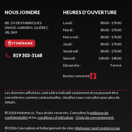
NOUS JOINDRE
HEURES D'OUVERTURE
88, CH DES FABRIQUES
Lundi
:
8h00 - 17h00
L'ANGE-GARDIEN
, QUÉBEC
Mardi
:
8h00 - 17h00
J8L 0A9
Mercredi
:
8h00 - 17h00
ITINÉRAIRE
Jeudi
:
8h00 - 17h00
Vendredi
:
8h00 - 17h00
819 303-3168
Samedi
:
10h00 - 14h00
Dimanche
:
Fermé
Restez connecté
Les données affichées sont à titre indicatif seulement et ne peuvent être
considérées comme contractuelles. Veuillez nous consulter pour plus de
détails.
© 2026 Motoforce. Tous droits réservés. Consultez la
politique de
confidentialité
et les
conditions d'utilisation
.
Choix de consentement.
© 2026 Conception et hébergement de sites
Web pour sport motorisé par