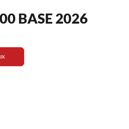
00 BASE 2026
IX
èle sur l'image est le CFORCE 400 BASE Noir absolu