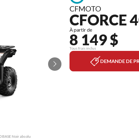
CFMOTO
CFORCE 4
À partir de
8 149 $
Tous frais inclus
DEMANDE DE PR
0 BASE Noir absolu
La version du mod