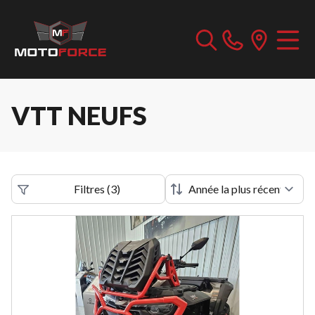
VTT NEUFS
Filtres
(
3
)