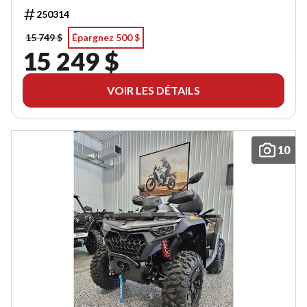
250314
15 749 $
Épargnez 500 $
15 249 $
VOIR LES DÉTAILS
10