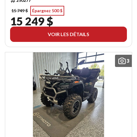
250277
15 749 $
Épargnez 500 $
15 249 $
VOIR LES DÉTAILS
3