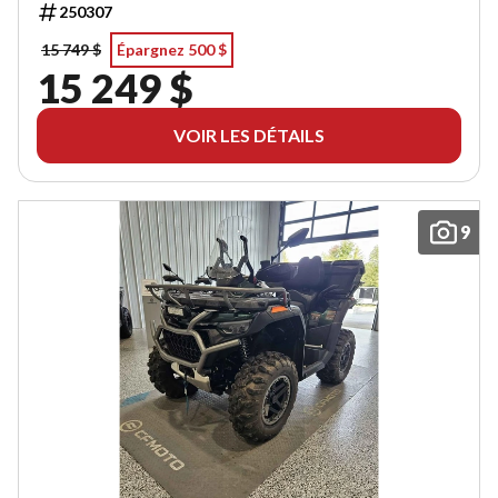
250307
15 749 $
Épargnez 500 $
15 249 $
VOIR LES DÉTAILS
9