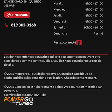
L'ANGE-GARDIEN
, QUÉBEC
Mardi
:
8h00 - 17h00
J8L 0A9
Mercredi
:
8h00 - 17h00
ITINÉRAIRE
Jeudi
:
8h00 - 17h00
Vendredi
:
8h00 - 17h00
819 303-3168
Samedi
:
10h00 - 14h00
Dimanche
:
Fermé
Restez connecté
Les données affichées sont à titre indicatif seulement et ne peuvent être
considérées comme contractuelles. Veuillez nous consulter pour plus de
détails.
© 2026 Motoforce. Tous droits réservés. Consultez la
politique de
confidentialité
et les
conditions d'utilisation
.
Choix de consentement.
© 2026 Conception et hébergement de sites
Web pour sport motorisé par
Power Go
.
Membre du réseau
Shop A Ride
.