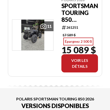
SPORTSMAN
TOURING
850
PREMIUM
11
261251
17 589 $
Épargnez 2 500 $
15 089 $
VOIR LES
DÉTAILS
POLARIS SPORTSMAN TOURING 850 2026
VERSIONS DISPONIBLES