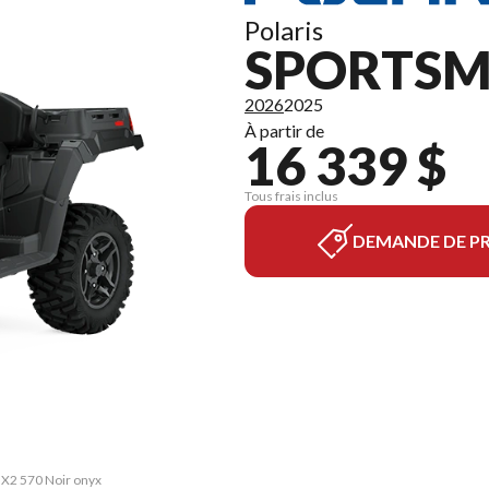
Polaris
SPORTSMA
2026
2025
À partir de
16 339 $
Tous frais inclus
DEMANDE DE PR
 X2 570 Noir onyx