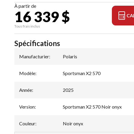
À partir de
16 339 $
CA
Tous frais inclus
Spécifications
Manufacturier
:
Polaris
Modèle
:
Sportsman X2 570
Année
:
2025
Version
:
Sportsman X2 570 Noir onyx
Couleur
:
Noir onyx