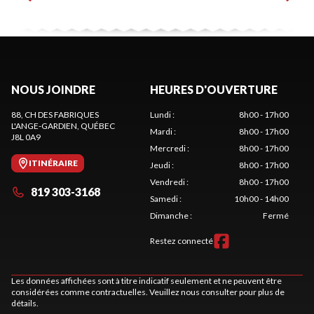
NOUS JOINDRE
HEURES D'OUVERTURE
88, CH DES FABRIQUES
Lundi
:
8h00 - 17h00
L'ANGE-GARDIEN
, QUÉBEC
Mardi
:
8h00 - 17h00
J8L 0A9
Mercredi
:
8h00 - 17h00
ITINÉRAIRE
Jeudi
:
8h00 - 17h00
Vendredi
:
8h00 - 17h00
819 303-3168
Samedi
:
10h00 - 14h00
Dimanche
:
Fermé
Restez connecté
Les données affichées sont à titre indicatif seulement et ne peuvent être
considérées comme contractuelles. Veuillez nous consulter pour plus de
détails.