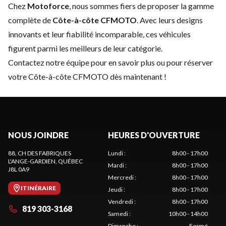
Chez
Motoforce
, nous sommes fiers de proposer la gamme
complète de
Côte-à-côte CFMOTO
. Avec leurs designs
innovants et leur fiabilité incomparable, ces véhicules
figurent parmi les meilleurs de leur catégorie.
Contactez notre équipe
pour en savoir plus ou pour réserver
votre Côte-à-côte CFMOTO dès maintenant !
NOUS JOINDRE
HEURES D'OUVERTURE
88, CH DES FABRIQUES
Lundi
:
8h00 - 17h00
L'ANGE-GARDIEN
, QUÉBEC
Mardi
:
8h00 - 17h00
J8L 0A9
Mercredi
:
8h00 - 17h00
ITINÉRAIRE
Jeudi
:
8h00 - 17h00
Vendredi
:
8h00 - 17h00
819 303-3168
Samedi
:
10h00 - 14h00
Dimanche
:
Fermé