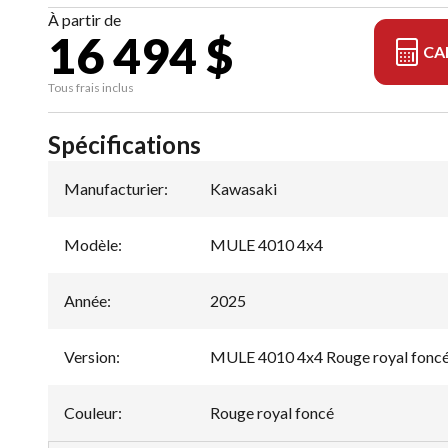
À partir de
16 494 $
CA
Tous frais inclus
Spécifications
Manufacturier
:
Kawasaki
Modèle
:
MULE 4010 4x4
Année
:
2025
Version
:
MULE 4010 4x4 Rouge royal fonc
Couleur
:
Rouge royal foncé