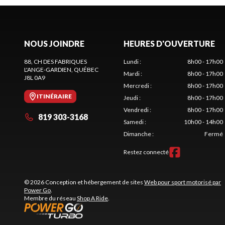
NOUS JOINDRE
HEURES D'OUVERTURE
88, CH DES FABRIQUES
Lundi
:
8h00 - 17h00
L'ANGE-GARDIEN
, QUÉBEC
Mardi
:
8h00 - 17h00
J8L 0A9
Mercredi
:
8h00 - 17h00
ITINÉRAIRE
Jeudi
:
8h00 - 17h00
Vendredi
:
8h00 - 17h00
819 303-3168
Samedi
:
10h00 - 14h00
Dimanche
:
Fermé
Restez connecté
© 2026 Conception et hébergement de sites
Web pour sport motorisé par
Power Go
.
Membre du réseau
Shop A Ride
.