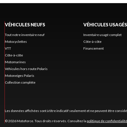
VÉHICULES NEUFS
VÉHICULES USAGÉS
Tout notre inventaire neuf
Inventaire usagé complet
Motocyclettes
Côte-à-côte
VTT
Financement
Côte-à-côte
Motomarines
Véhicules hors route Polaris
Motoneiges Polaris
Collection complète
Les données affichées sont à titre indicatif seulement et ne peuvent être consid
© 2026 Motoforce. Tous droits réservés. Consultez la
politique de confidentialit