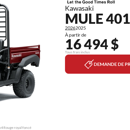
Kawasaki
MULE 401
2026
2025
À partir de
16 494 $
Tous frais inclus
DEMANDE DE PR
x4 Rouge royal foncé