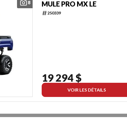
8
MULE PRO MX LE
250339
19 294 $
VOIR LES DÉTAILS