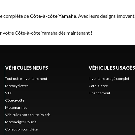
me complète de
Côte-à-côte Yamaha
. Avec leurs designs innovant
er votre Côte-à-côte Yamaha dès maintenant !
VÉHICULES NEUFS
VÉHICULES USAGÉS
Tout notre inventaire neuf
Inventaire usagé complet
Motocyclettes
Côte-à-côte
VTT
Financement
Côte-à-côte
Motomarines
Véhicules hors route Polaris
Motoneiges Polaris
Collection complète