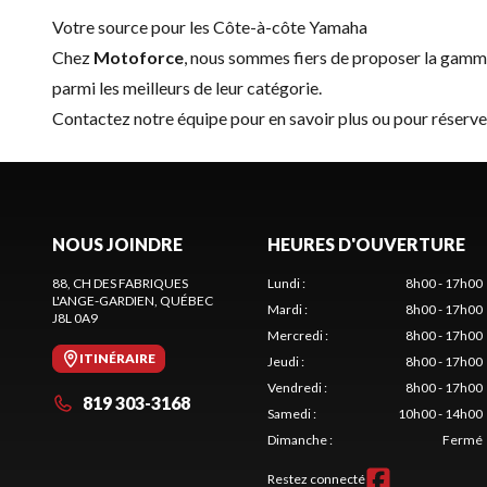
Votre source pour les Côte-à-côte Yamaha
Chez
Motoforce
, nous sommes fiers de proposer la gam
parmi les meilleurs de leur catégorie.
Contactez notre équipe
pour en savoir plus ou pour réserv
NOUS JOINDRE
HEURES D'OUVERTURE
88, CH DES FABRIQUES
Lundi
:
8h00 - 17h00
L'ANGE-GARDIEN
, QUÉBEC
Mardi
:
8h00 - 17h00
J8L 0A9
Mercredi
:
8h00 - 17h00
ITINÉRAIRE
Jeudi
:
8h00 - 17h00
Vendredi
:
8h00 - 17h00
819 303-3168
Samedi
:
10h00 - 14h00
Dimanche
:
Fermé
Restez connecté