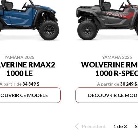
YAMAHA 2025
YAMAHA 2025
VERINE RMAX2
WOLVERINE R
1000 LE
1000 R-SPE
À partir de
34 349 $
À partir de
30 249 $
OUVRIR CE MODÈLE
DÉCOUVRIR CE MOD
Précédent
1 de 3
S