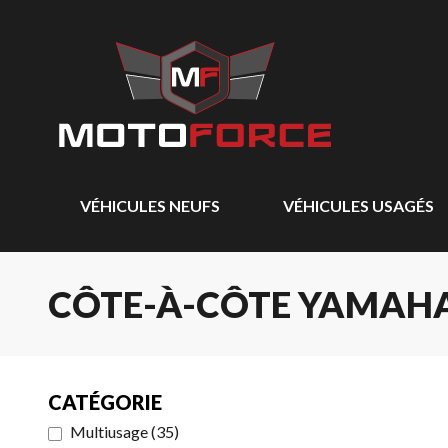
VÉHICULES NEUFS
VÉHICULES USAGÉS
CÔTE-À-CÔTE YAMAHA
CATÉGORIE
Multiusage
(
35
)