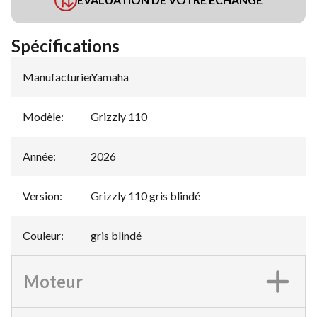
Spécifications
Manufacturier
Yamaha
:
Modèle
:
Grizzly 110
Année
:
2026
Version
:
Grizzly 110 gris blindé
Couleur
:
gris blindé
Moteur