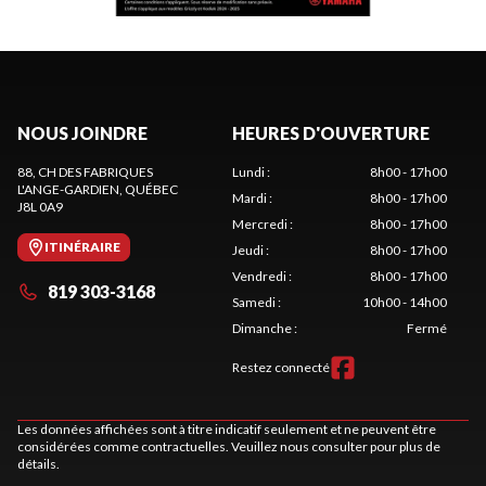
NOUS JOINDRE
HEURES D'OUVERTURE
88, CH DES FABRIQUES
Lundi
:
8h00 - 17h00
L'ANGE-GARDIEN
, QUÉBEC
Mardi
:
8h00 - 17h00
J8L 0A9
Mercredi
:
8h00 - 17h00
ITINÉRAIRE
Jeudi
:
8h00 - 17h00
Vendredi
:
8h00 - 17h00
819 303-3168
Samedi
:
10h00 - 14h00
Dimanche
:
Fermé
Restez connecté
Les données affichées sont à titre indicatif seulement et ne peuvent être
considérées comme contractuelles. Veuillez nous consulter pour plus de
détails.