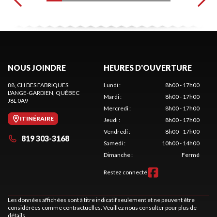
NOUS JOINDRE
HEURES D'OUVERTURE
88, CH DES FABRIQUES
Lundi
:
8h00 - 17h00
L'ANGE-GARDIEN
, QUÉBEC
Mardi
:
8h00 - 17h00
J8L 0A9
Mercredi
:
8h00 - 17h00
ITINÉRAIRE
Jeudi
:
8h00 - 17h00
Vendredi
:
8h00 - 17h00
819 303-3168
Samedi
:
10h00 - 14h00
Dimanche
:
Fermé
Restez connecté
Les données affichées sont à titre indicatif seulement et ne peuvent être
considérées comme contractuelles. Veuillez nous consulter pour plus de
détails.