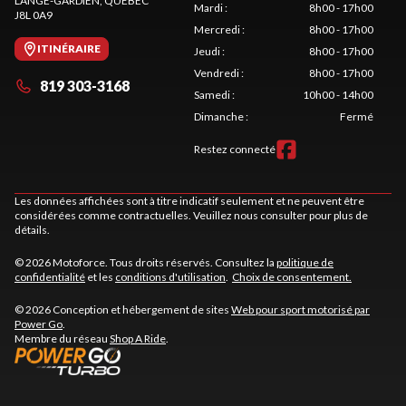
L'ANGE-GARDIEN
, QUÉBEC
Mardi
:
8h00 - 17h00
J8L 0A9
Mercredi
:
8h00 - 17h00
ITINÉRAIRE
Jeudi
:
8h00 - 17h00
Vendredi
:
8h00 - 17h00
819 303-3168
Samedi
:
10h00 - 14h00
Dimanche
:
Fermé
Restez connecté
Les données affichées sont à titre indicatif seulement et ne peuvent être
considérées comme contractuelles. Veuillez nous consulter pour plus de
détails.
© 2026 Motoforce. Tous droits réservés. Consultez la
politique de
confidentialité
et les
conditions d'utilisation
.
Choix de consentement.
© 2026 Conception et hébergement de sites
Web pour sport motorisé par
Power Go
.
Membre du réseau
Shop A Ride
.