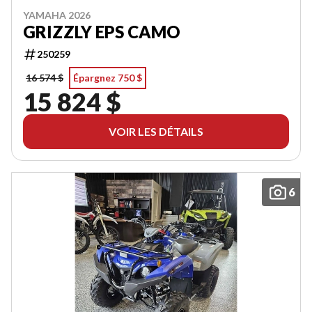
YAMAHA 2026
GRIZZLY EPS CAMO
250259
16 574 $
Épargnez 750 $
15 824 $
VOIR LES DÉTAILS
6