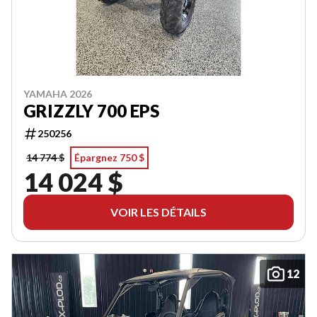
YAMAHA 2026
GRIZZLY 700 EPS
250256
14 774 $
Épargnez 750 $
14 024 $
VOIR LES DÉTAILS
12