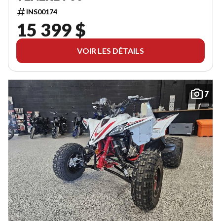
INS00174
15 399 $
VOIR LES DÉTAILS
7