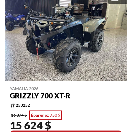
YAMAHA 2026
GRIZZLY 700 XT-R
250252
16 374 $
Épargnez 750 $
15 624 $