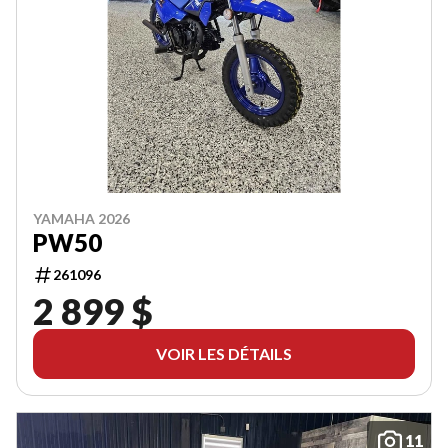
YAMAHA 2026
PW50
261096
2 899 $
VOIR LES DÉTAILS
11