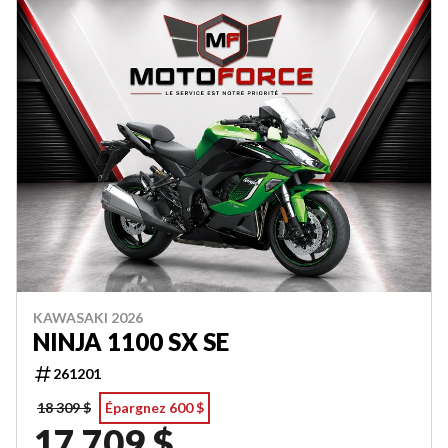
KAWASAKI 2026
NINJA 1100 SX SE
261201
18 309 $
Épargnez 600 $
17 709 $