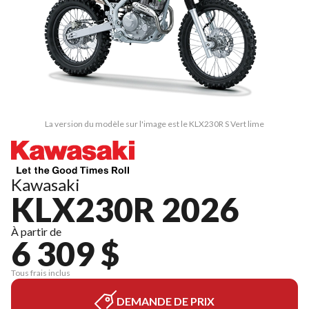
La version du modèle sur l'image est le KLX230R S Vert lime
Kawasaki
KLX230R 2026
À partir de
6 309 $
Tous frais inclus
DEMANDE DE PRIX