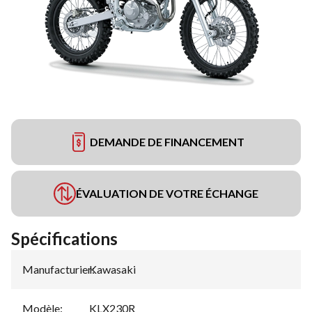
DEMANDE DE FINANCEMENT
ÉVALUATION DE VOTRE ÉCHANGE
Spécifications
Manufacturier
Kawasaki
:
Modèle
:
KLX230R