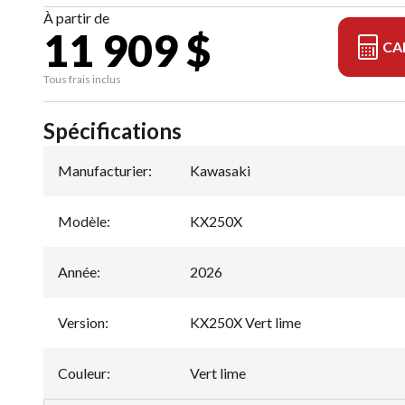
À partir de
11 909 $
CA
Tous frais inclus
Spécifications
Manufacturier
:
Kawasaki
Modèle
:
KX250X
Année
:
2026
Version
:
KX250X Vert lime
Couleur
:
Vert lime