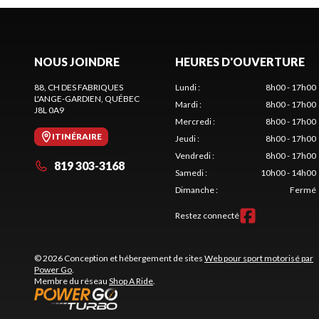
NOUS JOINDRE
HEURES D'OUVERTURE
88, CH DES FABRIQUES
Lundi
:
8h00 - 17h00
L'ANGE-GARDIEN
, QUÉBEC
Mardi
:
8h00 - 17h00
J8L 0A9
Mercredi
:
8h00 - 17h00
ITINÉRAIRE
Jeudi
:
8h00 - 17h00
Vendredi
:
8h00 - 17h00
819 303-3168
Samedi
:
10h00 - 14h00
Dimanche
:
Fermé
Restez connecté
© 2026 Conception et hébergement de sites
Web pour sport motorisé par
Power Go
.
Membre du réseau
Shop A Ride
.