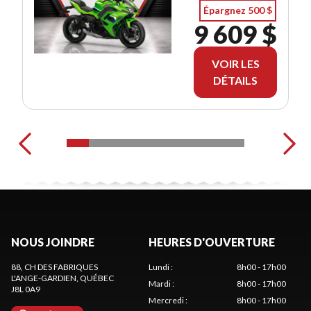
Épargnez 500 $
9 609 $
VOIR LES
DÉTAILS
NOUS JOINDRE
HEURES D'OUVERTURE
88, CH DES FABRIQUES
Lundi
:
8h00 - 17h00
L'ANGE-GARDIEN
, QUÉBEC
Mardi
:
8h00 - 17h00
J8L 0A9
Mercredi
:
8h00 - 17h00