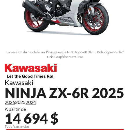
La version du modèle sur l'image est le NINJA ZX-6R Blanc Robotique Perle /
Gris Graphite Métallisé
Kawasaki
NINJA ZX-6R 2025
2026
2025
2024
À partir de
14 694 $
Tous frais inclus