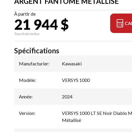
ARGENT FANTÔME MÉTALLISÉ
À partir de
21 944 $
CA
Tous frais inclus
Spécifications
Manufacturier
:
Kawasaki
Modèle
:
VERSYS 1000
Année
:
2024
Version
:
VERSYS 1000 LT SE Noir Diablo M
Métallisé