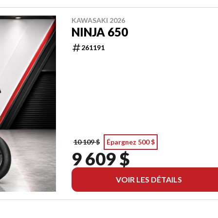
KAWASAKI 2026
NINJA 650
261191
10 109 $
Épargnez 500 $
9 609 $
VOIR LES DÉTAILS