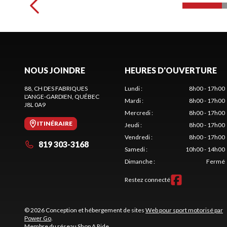
NOUS JOINDRE
HEURES D'OUVERTURE
88, CH DES FABRIQUES
Lundi
:
8h00 - 17h00
L'ANGE-GARDIEN
, QUÉBEC
Mardi
:
8h00 - 17h00
J8L 0A9
Mercredi
:
8h00 - 17h00
ITINÉRAIRE
Jeudi
:
8h00 - 17h00
Vendredi
:
8h00 - 17h00
819 303-3168
Samedi
:
10h00 - 14h00
Dimanche
:
Fermé
Restez connecté
© 2026 Conception et hébergement de sites
Web pour sport motorisé par
Power Go
.
Membre du réseau
Shop A Ride
.