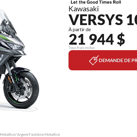
Kawasaki
VERSYS 1
À partir de
21 944 $
Tous frais inclus
DEMANDE DE PR
o Métallisé/ Argent Fantôme Métallisé