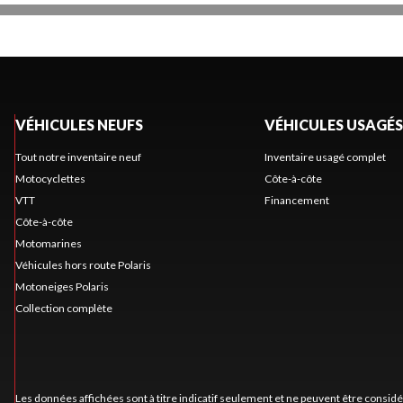
VÉHICULES NEUFS
VÉHICULES USAGÉS
Tout notre inventaire neuf
Inventaire usagé complet
Motocyclettes
Côte-à-côte
VTT
Financement
Côte-à-côte
Motomarines
Véhicules hors route Polaris
Motoneiges Polaris
Collection complète
Les données affichées sont à titre indicatif seulement et ne peuvent être consid