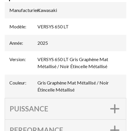
Manufacturier
Kawasaki
:
Modèle
:
VERSYS 650 LT
Année
:
2025
Version
:
VERSYS 650 LT Gris Graphène Mat
Métallisé / Noir Étincelle Métallisé
Couleur
:
Gris Graphène Mat Métallisé / Noir
Étincelle Métallisé
PUISSANCE
PERFORMANCE