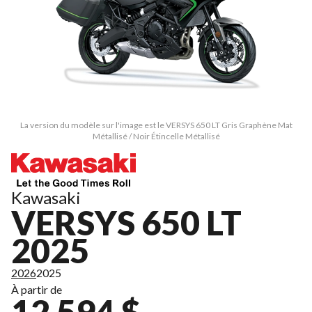
La version du modèle sur l'image est le VERSYS 650 LT Gris Graphène Mat
Métallisé / Noir Étincelle Métallisé
Kawasaki
VERSYS 650 LT
2025
2026
2025
À partir de
12 594 $