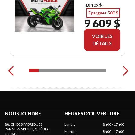
10 109 $
Épargnez 500 $
9 609 $
VOIR LES
DÉTAILS
NOUS JOINDRE
HEURES D'OUVERTURE
88, CH DES FABRIQUES
Lundi
:
8h00 - 17h00
L'ANGE-GARDIEN
, QUÉBEC
Mardi
:
8h00 - 17h00
J8L 0A9