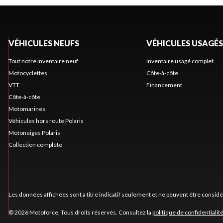
VÉHICULES NEUFS
VÉHICULES USAGÉS
Tout notre inventaire neuf
Inventaire usagé complet
Motocyclettes
Côte-à-côte
VTT
Financement
Côte-à-côte
Motomarines
Véhicules hors route Polaris
Motoneiges Polaris
Collection complète
Les données affichées sont à titre indicatif seulement et ne peuvent être consid
© 2026 Motoforce. Tous droits réservés. Consultez la
politique de confidentialit