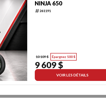
NINJA 650
261191
10 109 $
Épargnez 500 $
9 609 $
VOIR LES DÉTAILS