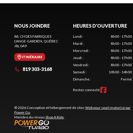
NOUS JOINDRE
HEURES D'OUVERTURE
88, CH DES FABRIQUES
Lundi
:
8h00 - 17h00
L'ANGE-GARDIEN
, QUÉBEC
Mardi
:
8h00 - 17h00
J8L 0A9
Mercredi
:
8h00 - 17h00
ITINÉRAIRE
Jeudi
:
8h00 - 17h00
Vendredi
:
8h00 - 17h00
819 303-3168
Samedi
:
10h00 - 14h00
Dimanche
:
Fermé
Restez connecté
© 2026 Conception et hébergement de sites
Web pour sport motorisé par
Power Go
.
Membre du réseau
Shop A Ride
.