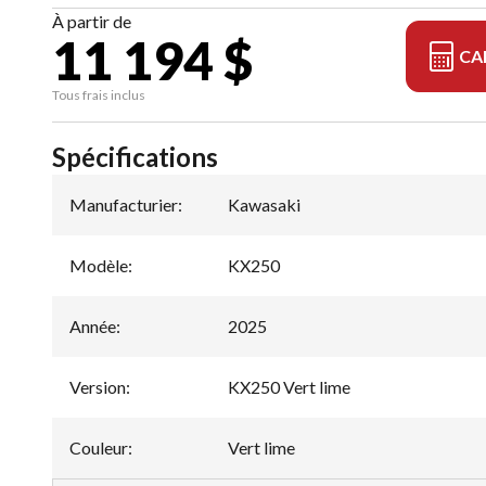
À partir de
11 194 $
CA
Tous frais inclus
Spécifications
Manufacturier
:
Kawasaki
Modèle
:
KX250
Année
:
2025
Version
:
KX250 Vert lime
Couleur
:
Vert lime