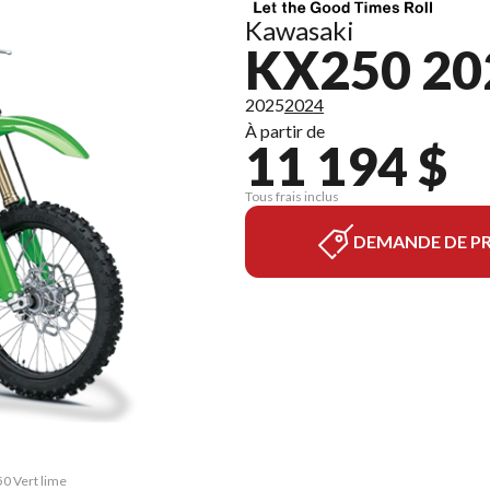
Kawasaki
KX250 20
2025
2024
À partir de
11 194 $
Tous frais inclus
DEMANDE DE PR
50 Vert lime