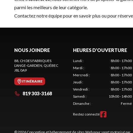
parmi les meilleurs de leur catégorie.
Contactez notre équipe
pour en savoir plus ou pour réser
NOUS JOINDRE
HEURES D'OUVERTURE
88, CH DES FABRIQUES
Lundi
:
8h00 - 17h00
L'ANGE-GARDIEN
, QUÉBEC
Mardi
:
8h00 - 17h00
J8L 0A9
Mercredi
:
8h00 - 17h00
ITINÉRAIRE
Jeudi
:
8h00 - 17h00
Vendredi
:
8h00 - 17h00
819 303-3168
Samedi
:
10h00 - 14h00
Dimanche
:
Fermé
Restez connecté
© 2026 Conception et hébergement de sites
Web pour sport motorisé par