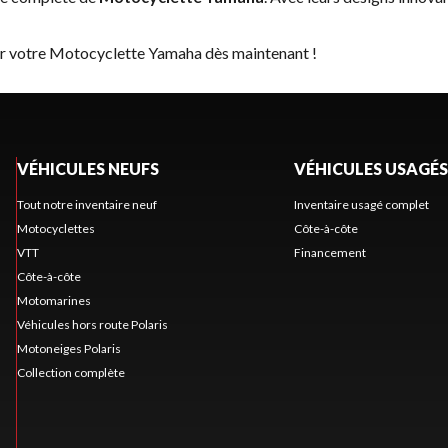
ver votre Motocyclette Yamaha dès maintenant !
VÉHICULES NEUFS
VÉHICULES USAGÉS
Tout notre inventaire neuf
Inventaire usagé complet
Motocyclettes
Côte-à-côte
VTT
Financement
Côte-à-côte
Motomarines
Véhicules hors route Polaris
Motoneiges Polaris
Collection complète