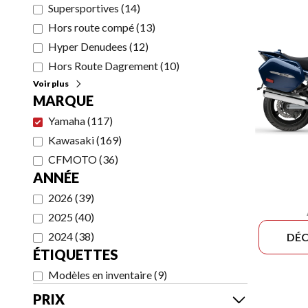
Supersportives
(
14
)
Hors route compé
(
13
)
Hyper Denudees
(
12
)
Hors Route Dagrement
(
10
)
Voir plus
MARQUE
Yamaha
(
117
)
Kawasaki
(
169
)
CFMOTO
(
36
)
ANNÉE
2026
(
39
)
2025
(
40
)
2024
(
38
)
DÉC
ÉTIQUETTES
Modèles en inventaire
(
9
)
PRIX