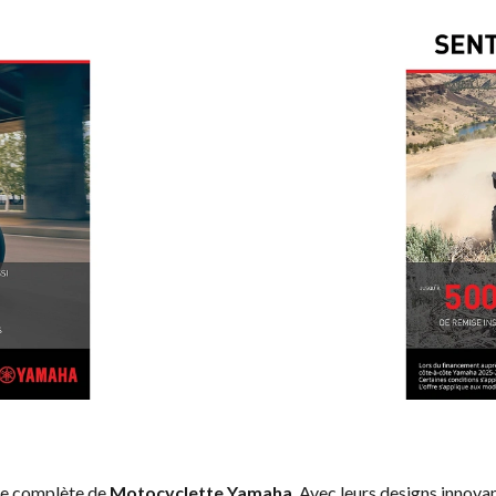
me complète de
Motocyclette Yamaha
. Avec leurs designs innovan